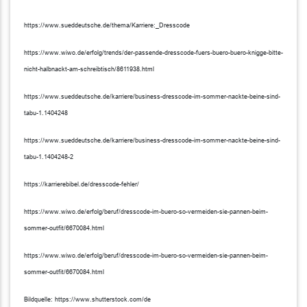
https://www.sueddeutsche.de/thema/Karriere:_Dresscode
https://www.wiwo.de/erfolg/trends/der-passende-dresscode-fuers-buero-buero-knigge-bitte-
nicht-halbnackt-am-schreibtisch/8611938.html
https://www.sueddeutsche.de/karriere/business-dresscode-im-sommer-nackte-beine-sind-
tabu-1.1404248
https://www.sueddeutsche.de/karriere/business-dresscode-im-sommer-nackte-beine-sind-
tabu-1.1404248-2
https://karrierebibel.de/dresscode-fehler/
https://www.wiwo.de/erfolg/beruf/dresscode-im-buero-so-vermeiden-sie-pannen-beim-
sommer-outfit/6670084.html
https://www.wiwo.de/erfolg/beruf/dresscode-im-buero-so-vermeiden-sie-pannen-beim-
sommer-outfit/6670084.html
Bildquelle: https://www.shutterstock.com/de